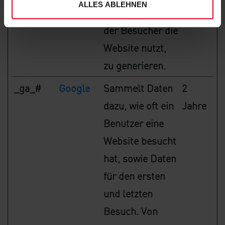
ALLES ABLEHNEN
Daten dazu, wie
der Besucher die
Website nutzt,
zu generieren.
_ga_#
Google
Sammelt Daten
2
dazu, wie oft ein
Jahre
Benutzer eine
Website besucht
hat, sowie Daten
für den ersten
und letzten
Besuch. Von