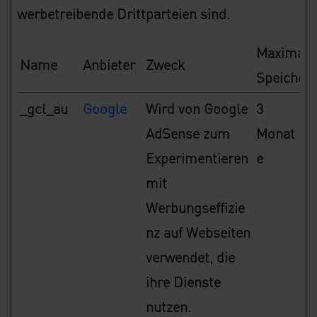
werbetreibende Drittparteien sind.
Maximale
Name
Anbieter
Zweck
Speicher
_gcl_au
Google
Wird von Google
3
AdSense zum
Monat
Experimentieren
e
mit
Werbungseffizie
nz auf Webseiten
verwendet, die
ihre Dienste
nutzen.