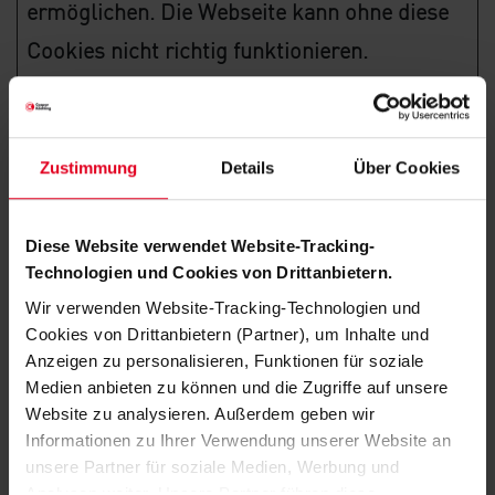
ermöglichen. Die Webseite kann ohne diese
Cookies nicht richtig funktionieren.
Maximale
Name
Anbieter
Zweck
Speicher
Zustimmung
Details
Über Cookies
CookieC
Cookieb
Speichert den
1 Jahr
onsent
ot
Zustimmungsst
Diese Website verwendet Website-Tracking-
atus des
Technologien und Cookies von Drittanbietern.
Benutzers für
Wir verwenden Website-Tracking-Technologien und
Cookies von Drittanbietern (Partner), um Inhalte und
Cookies auf der
Anzeigen zu personalisieren, Funktionen für soziale
aktuellen
Medien anbieten zu können und die Zugriffe auf unsere
Website zu analysieren. Außerdem geben wir
Domäne.
Informationen zu Ihrer Verwendung unserer Website an
unsere Partner für soziale Medien, Werbung und
Analysen weiter. Unsere Partner führen diese